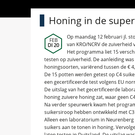
Honing in de super
Op maandag 12 februari jl. s
FEB
van KRO/NCRV de zuiverheid v
DI 20
Het programma liet 15 versch
testen op zuiverheid. De aanleiding was 
honingsoorten, variërend tussen de € 4,
De 15 potten werden getest op C4 suiker
een gecertificeerde test volgens EU no
De uitslag van het gecertificeerde labor
honing zuivere honing zat, waar geen C
Na verder speurwerk kwam het program
suikersiroop hebben ontwikkeld met C3 s
Alleen een laboratorium in Neurenberg
suikers aan te tonen in honing. Vervol
laten testen in Duitsland. De uitslag w