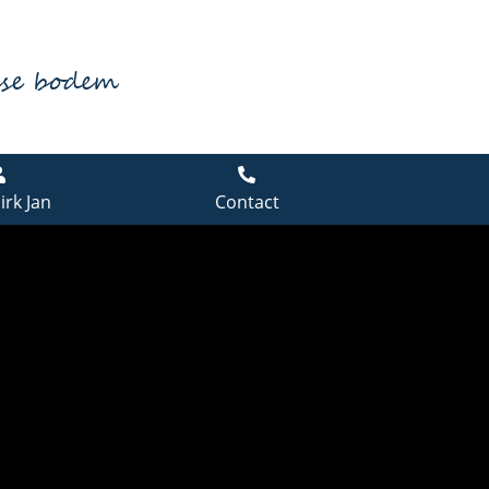
dse bodem
irk Jan
Contact