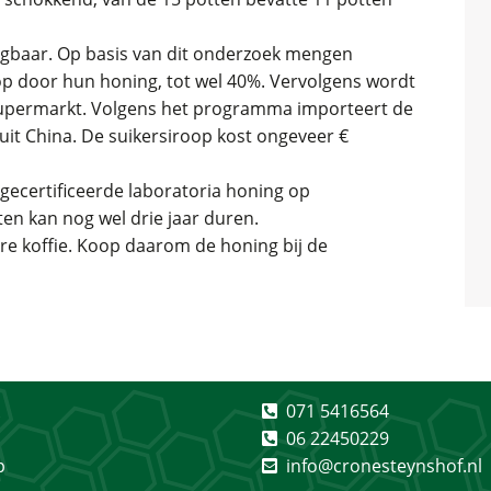
rijgbaar. Op basis van dit onderzoek mengen
op door hun honing, tot wel 40%. Vervolgens wordt
supermarkt. Volgens het programma importeert de
 uit China. De suikersiroop kost ongeveer €
ecertificeerde laboratoria honing op
en kan nog wel drie jaar duren.
re koffie. Koop daarom de honing bij de
071 5416564
06 22450229
p
info@cronesteynshof.nl