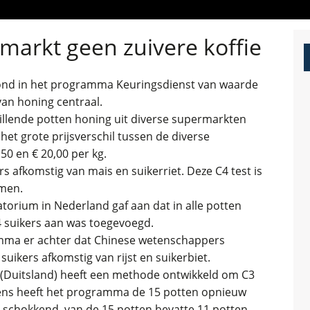
markt geen zuivere koffie
tond in het programma Keuringsdienst van waarde
an honing centraal.
illende potten honing uit diverse supermarkten
het grote prijsverschil tussen de diverse
50 en € 20,00 per kg.
s afkomstig van mais en suikerriet. Deze C4 test is
rmen.
atorium in Nederland gaf aan dat in alle potten
4 suikers aan was toegevoegd.
ma er achter dat Chinese wetenschappers
uikers afkomstig van rijst en suikerbiet.
 (Duitsland) heeft een methode ontwikkeld om C3
gens heeft het programma de 15 potten opnieuw
as schokkend, van de 15 potten bevatte 11 potten