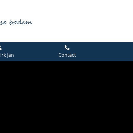
dse bodem
irk Jan
Contact