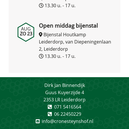
13.30 u. - 17 u.
Open middag bijenstal
AUG
ZO 23
Bijenstal Houtkamp
Leiderdorp, van Diepeningenlaan
2, Leiderdorp
13.30 u. - 17 u.
Dirk Jan Binnendijk
Guus Kuyerzijde 4
2353 LR Leiderdorp
071 5416564
06 22450229
info@cronesteynshof.nl